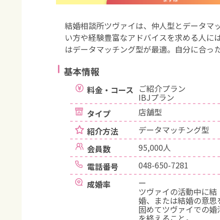
結婚相談所ツヴァイは、仲人型とデータマ
い方や経験豊富なアドバイスを求める人に
はデータマッチング型が最適。自分に合っ
基本情報
ご紹介プラン
料金・コース
IBJプラン
店舗型
タイプ
データマッチング型
紹介方法
95,000人
会員数
048-650-7281
電話番号
ー
成婚率
ツヴァイの活動中に結
婚、または結婚の意思
固めてツヴァイでの婚
を終えること。