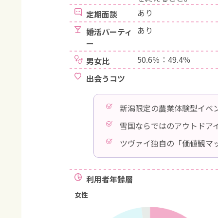
あり
定期面談
あり
婚活パーティ
ー
50.6％：49.4％
男女比
出会うコツ
新潟限定の農業体験型イベ
雪国ならではのアウトドア
ツヴァイ独自の「価値観マ
利用者年齢層
女性